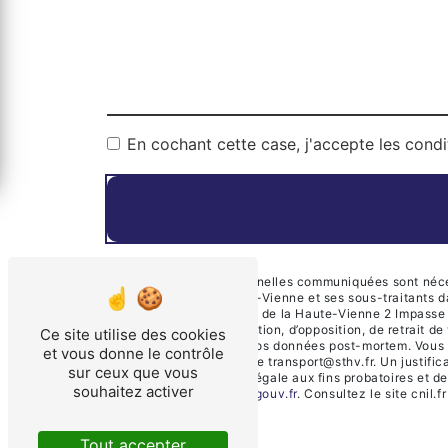
En cochant cette case, j'accepte les condi
** Les données personnelles communiquées sont nécessa
Transports de la Haute-Vienne et ses sous-traitants 
Société des Transports de la Haute-Vienne 2 Impasse 
de portabilité, de limitation, d’opposition, de retrait
Ce site utilise des cookies
d’organiser le sort de vos données post-mortem. Vous
et vous donne le contrôle
électronique à l'adresse transport@sthv.fr. Un justif
sur ceux que vous
durée de prescription légale aux fins probatoires et d
souhaitez activer
cette adresse:
Bloctel.gouv.fr
. Consultez le site cnil.f
Tout accepter