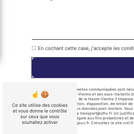
En cochant cette case, j'accepte les condi
** Les données personnelles communiquées sont nécessa
Transports de la Haute-Vienne et ses sous-traitants 
Société des Transports de la Haute-Vienne 2 Impasse 
de portabilité, de limitation, d’opposition, de retrait
Ce site utilise des cookies
d’organiser le sort de vos données post-mortem. Vous
et vous donne le contrôle
électronique à l'adresse transport@sthv.fr. Un justif
sur ceux que vous
durée de prescription légale aux fins probatoires et d
souhaitez activer
cette adresse:
Bloctel.gouv.fr
. Consultez le site cnil.f