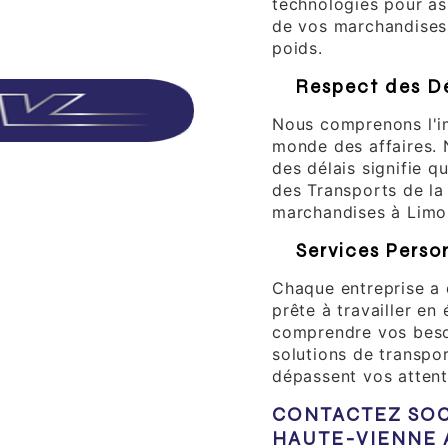
technologies pour as
de vos marchandises,
poids.
3.
Respect des Dél
Nous comprenons l'i
monde des affaires.
des délais signifie 
des Transports de la
marchandises à Limon
4.
Services Perso
Chaque entreprise a 
prête à travailler en
comprendre vos besoi
solutions de transpo
dépassent vos attent
CONTACTEZ SOC
HAUTE-VIENNE 