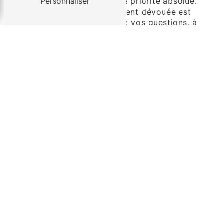
Votre satisfaction est notre priorité absolue.
Personnaliser
Notre équipe de service client dévouée est
toujours prête à répondre à vos questions, à
résoudre les problèmes éventuels et à vous
fournir les informations dont vous avez
besoin. Chez Société des Transports de la
Haute-Vienne, chaque client est important.
Contactez Société des
Transports de la Haute-Vienne
pour des Solutions de Transport
Routier de Qualité à Autun
Qu'il s'agisse de transport de marchandises
volumineuses, de colis délicats ou de fret
urgent, Société des Transports de la Haute-
Vienne est votre partenaire de confiance
pour des solutions de transport routier à