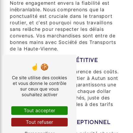
Notre engagement envers la fiabilité est
inébranlable. Nous comprenons que la
ponctualité est cruciale dans le transport
routier, et c'est pourquoi nous travaillons
sans relâche pour respecter les délais
convenus. Vos marchandises sont entre de
bonnes mains avec Société des Transports
de la Haute-Vienne.
2. TARIFICATION COMPÉTITIVE
Nous croyons en la transparence des coûts.
Ce site utilise des cookies
Nos tarifs de transport routier à Autun sont
et vous donne le contrôle
compétitifs, et nous vous garantissons une
sur ceux que vous
valeur exceptionnelle pour chaque dollar
souhaitez activer
dépensé. Pas de coûts cachés, juste des
solutions de transport fiables à des tarifs
Tout accepter
avantageux.
3. SERVICE CLIENT EXCEPTIONNEL
Tout refuser