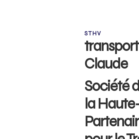
STHV
transport
Claude
Société d
la Haute
Partenai