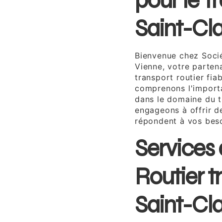
pour le T
Saint-Cl
Bienvenue chez Socié
Vienne, votre partena
transport routier fia
comprenons l'importa
dans le domaine du t
engageons à offrir de
répondent à vos beso
Services 
Routier t
Saint-Cl