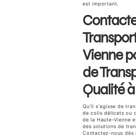
est important.
Contacte
Transport
Vienne po
de Transp
Qualité 
Qu'il s'agisse de tr
de colis délicats ou 
de la Haute-Vienne e
des solutions de tran
Contactez-nous dès a