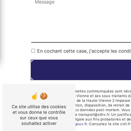
En cochant cette case, j'accepte les condi
** Les données personnelles communiquées sont nécessa
Transports de la Haute-Vienne et ses sous-traitants 
Société des Transports de la Haute-Vienne 2 Impasse 
de portabilité, de limitation, d’opposition, de retrait
Ce site utilise des cookies
d’organiser le sort de vos données post-mortem. Vous
et vous donne le contrôle
électronique à l'adresse transport@sthv.fr. Un justif
sur ceux que vous
durée de prescription légale aux fins probatoires et d
souhaitez activer
cette adresse:
Bloctel.gouv.fr
. Consultez le site cnil.f