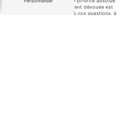
Votre satisfaction est notre priorité absolue.
Personnaliser
Notre équipe de service client dévouée est
toujours prête à répondre à vos questions, à
résoudre les problèmes éventuels et à vous
fournir les informations dont vous avez
besoin. Chez Société des Transports de la
Haute-Vienne, chaque client est important.
Contactez Société des
Transports de la Haute-Vienne
pour des Solutions de Transport
Routier de Qualité à Bellac
Qu'il s'agisse de transport de marchandises
volumineuses, de colis délicats ou de fret
urgent, Société des Transports de la Haute-
Vienne est votre partenaire de confiance
pour des solutions de transport routier à