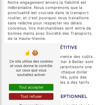
Notre engagement envers la fiabilité est
inébranlable. Nous comprenons que la
ponctualité est cruciale dans le transport
routier, et c'est pourquoi nous travaillons
sans relâche pour respecter les délais
convenus. Vos marchandises sont entre de
bonnes mains avec Société des Transports
de la Haute-Vienne.
2. TARIFICATION COMPÉTITIVE
Nous croyons en la transparence des coûts.
Ce site utilise des cookies
Nos tarifs de transport routier à Bellac sont
et vous donne le contrôle
compétitifs, et nous vous garantissons une
sur ceux que vous
valeur exceptionnelle pour chaque dollar
souhaitez activer
dépensé. Pas de coûts cachés, juste des
solutions de transport fiables à des tarifs
Tout accepter
avantageux.
3. SERVICE CLIENT EXCEPTIONNEL
Tout refuser