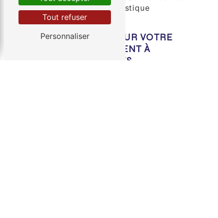
service d'affrètement touristique
Tout refuser
exceptionnel.
Personnaliser
CONTACTEZ-NOUS POUR VOTRE
PROCHAIN AFFRÈTEMENT À
MONTCEAU-LES-MINES
Pour une expérience d'affrètement
exceptionnelle à Montceau-les-Mines, faites
confiance à Société des Transports de la
Haute-Vienne. Notre engagement envers la
qualité, la sécurité et la satisfaction client
fait de nous le choix numéro un pour vos
besoins d'affrètement. Contactez-nous dès
aujourd'hui pour discuter de vos exigences
spécifiques et obtenir un devis personnalisé.
Nous sommes impatients de vous offrir un
service d'affrètement inégalé à Montceau-
les-Mines.