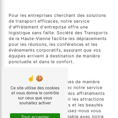
Affrètement d'Entreprise
Pour les entreprises cherchant des solutions
de transport efficaces, notre service
d'affrètement d'entreprise offre une
logistique sans faille. Société des Transports
de la Haute-Vienne facilite les déplacements
pour les réunions, les conférences et les
événements corporatifs, assurant que vos
équipes arrivent à destination de manière
ponctuelle et dans le confort.
Affrètement Touristique
Explorez Montceau-les-Mines de manière
confortable et pratique avec notre service
Ce site utilise des cookies
et vous donne le contrôle
d'affrètement touristique. Nos affrètements
sur ceux que vous
sont parfaits pour découvrir les attractions
souhaitez activer
locales, les sites historiques et les beautés
naturelles de la région. Laissez-nous vous
emmener en voyage mémorable avec notre
Tout accepter