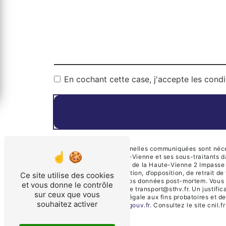
En cochant cette case, j'accepte les condi
** Les données personnelles communiquées sont nécessa
Transports de la Haute-Vienne et ses sous-traitants 
Société des Transports de la Haute-Vienne 2 Impasse 
de portabilité, de limitation, d’opposition, de retrait
Ce site utilise des cookies
d’organiser le sort de vos données post-mortem. Vous
et vous donne le contrôle
électronique à l'adresse transport@sthv.fr. Un justif
sur ceux que vous
durée de prescription légale aux fins probatoires et d
souhaitez activer
cette adresse:
Bloctel.gouv.fr
. Consultez le site cnil.f