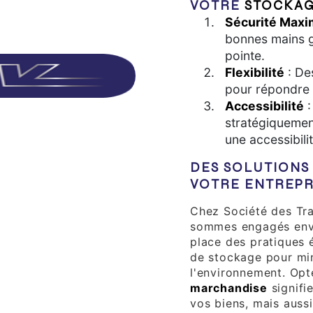
VOTRE
STOCKAG
Sécurité Maxi
bonnes mains g
pointe.
Flexibilité
: De
pour répondre à
Accessibilité
:
stratégiquemen
une accessibilit
DES SOLUTIONS
VOTRE ENTREPR
Chez Société des Tra
sommes engagés enve
place des pratiques
de stockage pour min
l'environnement. Opt
marchandise
signifi
vos biens, mais aussi