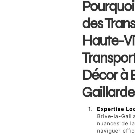
Pourquoi 
des Trans
Haute-Vi
Transpor
Décor à B
Gaillard
Expertise Lo
Brive-la-Gail
nuances de l
naviguer effi