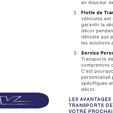
en douceur d
Flotte de Tr
véhicules est
garantir la sé
décor pendant
délicate aux 
les solutions
Service Pers
Transports de
comprenons q
C'est pourquo
personnalisé 
spécifiques e
décor.
LES AVANTAGES 
TRANSPORTS DE
VOTRE PROCHA