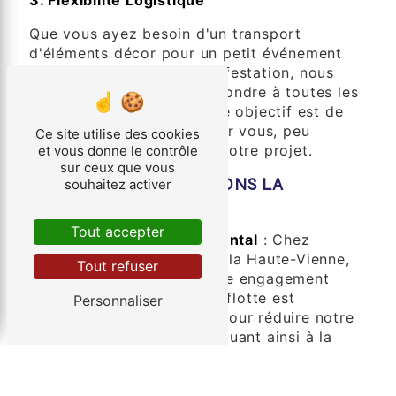
Que vous ayez besoin d'un transport
d'éléments décor pour un petit événement
intime ou une grande manifestation, nous
sommes flexibles pour répondre à toutes les
tailles d'événements. Notre objectif est de
simplifier le processus pour vous, peu
Ce site utilise des cookies
importe la complexité de votre projet.
et vous donne le contrôle
sur ceux que vous
COMMENT NOUS FAISONS LA
souhaitez activer
DIFFÉRENCE
Tout accepter
Engagement Environnemental
: Chez
Société des Transports de la Haute-Vienne,
Tout refuser
nous sommes fiers de notre engagement
envers la durabilité. Notre flotte est
Personnaliser
constamment mise à jour pour réduire notre
empreinte carbone, contribuant ainsi à la
préservation de l'environnement à Haguenau.
Technologie de Suivi en Temps Réel
: Nous