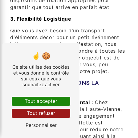
dispositifs de fixation appropriés pour
garantir que tout arrive en parfait état.
3. Flexibilité Logistique
Que vous ayez besoin d'un transport
d'éléments décor pour un petit événement
intime ou une grande manifestation, nous
sommes flexibles pour répondre à toutes les
tailles d'événements. Notre objectif est de
simplifier le processus pour vous, peu
Ce site utilise des cookies
importe la complexité de votre projet.
et vous donne le contrôle
sur ceux que vous
COMMENT NOUS FAISONS LA
souhaitez activer
DIFFÉRENCE
Tout accepter
Engagement Environnemental
: Chez
Société des Transports de la Haute-Vienne,
Tout refuser
nous sommes fiers de notre engagement
envers la durabilité. Notre flotte est
Personnaliser
constamment mise à jour pour réduire notre
empreinte carbone, contribuant ainsi à la