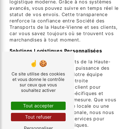
logistique moderne. Grâce à nos systèmes
avancés, vous pouvez suivre en temps réel le
statut de vos envois. Cette transparence
renforce la confiance entre Société des
Transports de la Haute-Vienne et ses clients,
car vous savez toujours où se trouvent vos
marchandises à tout moment.
Solutions Logistiques Personnalisées
Chez Société des Transports de la Haute-
Vienne, nous croyons en la puissance des
Ce site utilise des cookies
solutions personnalisées. Notre équipe
et vous donne le contrôle
expérimentée travaille en étroite
sur ceux que vous
collaboration avec chaque client pour
souhaitez activer
comprendre ses besoins spécifiques et
élaborer des solutions sur mesure. Que vous
Tout accepter
soyez une petite entreprise locale ou une
grande entreprise internationale, nous nous
Tout refuser
engageons à adapter nos services pour
répondre à vos attentes uniques.
Personnaliser