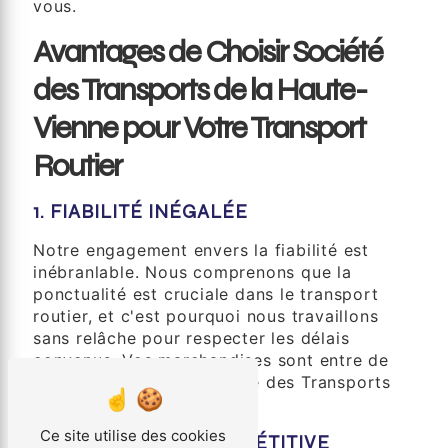
vous.
Avantages de Choisir Société
des Transports de la Haute-
Vienne pour Votre Transport
Routier
1. FIABILITÉ INÉGALÉE
Notre engagement envers la fiabilité est
inébranlable. Nous comprenons que la
ponctualité est cruciale dans le transport
routier, et c'est pourquoi nous travaillons
sans relâche pour respecter les délais
convenus. Vos marchandises sont entre de
bonnes mains avec Société des Transports
de la Haute-Vienne.
Ce site utilise des cookies
2. TARIFICATION COMPÉTITIVE