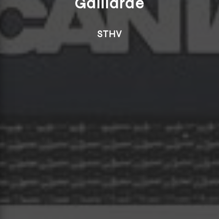
Gaillarde
STHV