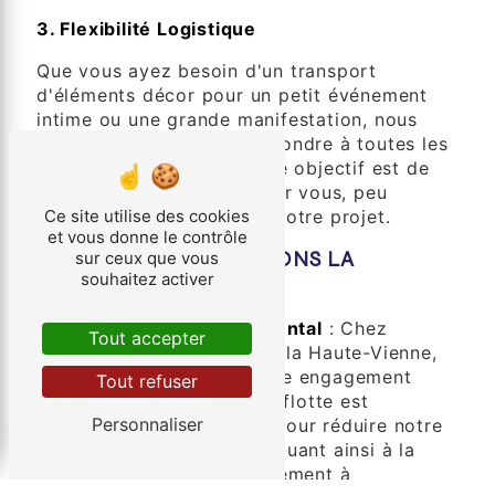
3. Flexibilité Logistique
Que vous ayez besoin d'un transport
d'éléments décor pour un petit événement
intime ou une grande manifestation, nous
sommes flexibles pour répondre à toutes les
tailles d'événements. Notre objectif est de
simplifier le processus pour vous, peu
importe la complexité de votre projet.
Ce site utilise des cookies
et vous donne le contrôle
COMMENT NOUS FAISONS LA
sur ceux que vous
souhaitez activer
DIFFÉRENCE
Engagement Environnemental
: Chez
Tout accepter
Société des Transports de la Haute-Vienne,
nous sommes fiers de notre engagement
Tout refuser
envers la durabilité. Notre flotte est
Personnaliser
constamment mise à jour pour réduire notre
empreinte carbone, contribuant ainsi à la
préservation de l'environnement à