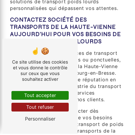
solutions de transport poids lourds
personnalisées qui dépassent vos attentes.
CONTACTEZ SOCIÉTÉ DES
TRANSPORTS DE LA HAUTE-VIENNE
AUJOURD'HUI POUR VOS BESOINS DE
TRANSPORT DE POIDS LOURDS
Que vous ayez des exigences de transport
de marchandises fréquentes ou ponctuelles,
Ce site utilise des cookies
Société des Transports de la Haute-Vienne
et vous donne le contrôle
est là pour vous servir à Bourg-en-Bresse.
sur ceux que vous
souhaitez activer
Nous sommes fiers de notre réputation en
tant que leader dans l'industrie du transport
poids lourds, offrant des services
Tout accepter
exceptionnels et fiables à nos clients.
Tout refuser
N'hésitez pas à nous contacter dès
aujourd'hui pour discuter de vos besoins
Personnaliser
spécifiques en matière de transport de poids
lourds. Chez Société des Transports de la