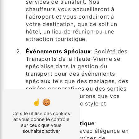
services de transfert. Nos
chauffeurs vous accueilleront à
l'aéroport et vous conduiront à
votre destination, que ce soit un
hôtel, un lieu de réunion ou une
attraction touristique.
Événements Spéciaux
: Société des
Transports de la Haute-Vienne se
spécialise dans la gestion du
transport pour des événements
spéciaux tels que des mariages, des
soirées corporatives ou des sorties
VIP. Nous nous assurons que vos
invités arrivent avec style et
ponctualité.
Ce site utilise des cookies
et vous donne le contrôle
Exploration Touristique
:
sur ceux que vous
Découvrez Belfort avec élégance en
souhaitez activer
optant pour nos services de