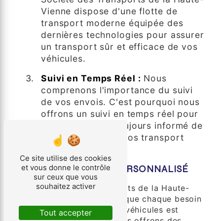
Vienne dispose d'une flotte de
transport moderne équipée des
dernières technologies pour assurer
un transport sûr et efficace de vos
véhicules.
Suivi en Temps Réel :
Nous
comprenons l'importance du suivi
de vos envois. C'est pourquoi nous
offrons un suivi en temps réel pour
que vous soyez toujours informé de
l'emplacement de vos transport
véhicules.
Ce site utilise des cookies
et vous donne le contrôle
OBTENEZ UN DEVIS PERSONNALISÉ
sur ceux que vous
souhaitez activer
Chez Société des Transports de la Haute-
Vienne, nous comprenons que chaque besoin
de transport de transport véhicules est
Tout accepter
unique. C'est pourquoi nous offrons des