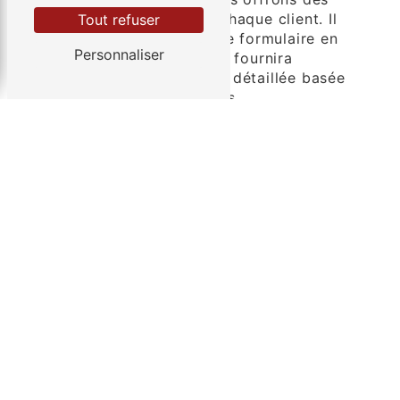
devis personnalisés pour chaque client. Il
Tout refuser
vous suffit de remplir notre formulaire en
Personnaliser
ligne, et notre équipe vous fournira
rapidement une estimation détaillée basée
sur vos besoins spécifiques.
CONTACTEZ-NOUS DÈS AUJOURD'HUI
Qu'il s'agisse d'un besoin de transport de
transport véhicules à courte ou longue
distance, Société des Transports de la
Haute-Vienne est là pour vous servir.
Contactez-nous dès aujourd'hui pour
discuter de vos besoins spécifiques en
matière de transport de transport véhicules.
Faites confiance à notre expertise pour
assurer un transport de véhicules sûr, fiable
et sans tracas.