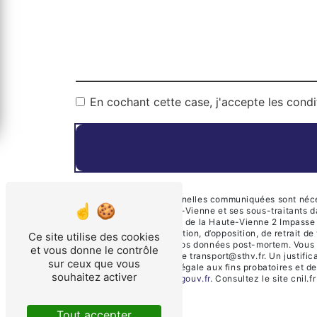
En cochant cette case, j'accepte les condi
** Les données personnelles communiquées sont nécessa
Transports de la Haute-Vienne et ses sous-traitants 
Société des Transports de la Haute-Vienne 2 Impasse 
de portabilité, de limitation, d’opposition, de retrait
Ce site utilise des cookies
d’organiser le sort de vos données post-mortem. Vous
et vous donne le contrôle
électronique à l'adresse transport@sthv.fr. Un justif
sur ceux que vous
durée de prescription légale aux fins probatoires et d
souhaitez activer
cette adresse:
Bloctel.gouv.fr
. Consultez le site cnil.f
Tout accepter