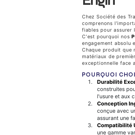
Engin
Chez Société des Tra
comprenons l'import
fiables pour assurer 
C'est pourquoi nos
P
engagement absolu env
Chaque produit que 
matériaux de premièr
exceptionnelle face 
POURQUOI CHOI
Durabilité Exc
construites pou
l'usure et aux
Conception In
conçue avec un
assurant une fac
Compatibilité 
une gamme vari