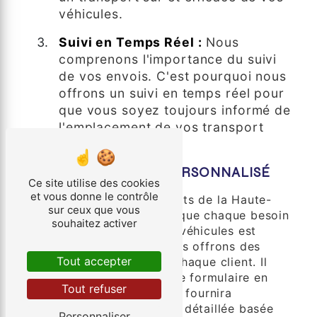
véhicules.
Suivi en Temps Réel :
Nous
comprenons l'importance du suivi
de vos envois. C'est pourquoi nous
offrons un suivi en temps réel pour
que vous soyez toujours informé de
l'emplacement de vos transport
véhicules.
OBTENEZ UN DEVIS PERSONNALISÉ
Ce site utilise des cookies
et vous donne le contrôle
Chez Société des Transports de la Haute-
sur ceux que vous
Vienne, nous comprenons que chaque besoin
souhaitez activer
de transport de transport véhicules est
unique. C'est pourquoi nous offrons des
Tout accepter
devis personnalisés pour chaque client. Il
vous suffit de remplir notre formulaire en
Tout refuser
ligne, et notre équipe vous fournira
rapidement une estimation détaillée basée
Personnaliser