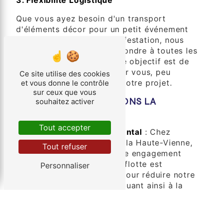
Que vous ayez besoin d'un transport
d'éléments décor pour un petit événement
intime ou une grande manifestation, nous
sommes flexibles pour répondre à toutes les
tailles d'événements. Notre objectif est de
simplifier le processus pour vous, peu
Ce site utilise des cookies
importe la complexité de votre projet.
et vous donne le contrôle
sur ceux que vous
COMMENT NOUS FAISONS LA
souhaitez activer
DIFFÉRENCE
Tout accepter
Engagement Environnemental
: Chez
Société des Transports de la Haute-Vienne,
Tout refuser
nous sommes fiers de notre engagement
envers la durabilité. Notre flotte est
Personnaliser
constamment mise à jour pour réduire notre
empreinte carbone, contribuant ainsi à la
préservation de l'environnement à Autun.
Technologie de Suivi en Temps Réel
: Nous