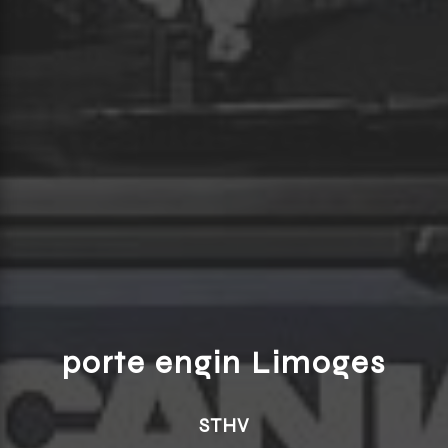
porte engin Limoges
STHV