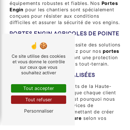
équipements robustes et fiables. Nos
Portes
Engin
pour les chantiers sont spécialement
conçues pour résister aux conditions
difficiles et assurer la sécurité de vos engins.
PORTES ENGIN AGRICOLES DE POINTE
L'agriculture moderne nécessite des solutions
efficaces et durables. Optez pour nos
portes
Ce site utilise des cookies
engin agricoles
, garantissant une protection
et vous donne le contrôle
optimale pour vos véhicules tout-terrain.
sur ceux que vous
souhaitez activer
SOLUTIONS PERSONNALISÉES
Chez Société des Transports de la Haute-
Tout accepter
Vienne, nous comprenons que chaque client
a des besoins uniques. C'est pourquoi nous
Tout refuser
offrons également des services de
Personnaliser
personnalisation, vous permettant de créer
des
portes engin sur mesure
selon vos
spécifications.