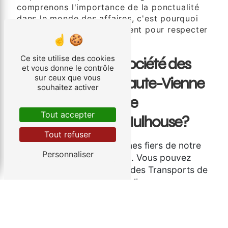
comprenons l'importance de la ponctualité
dans le monde des affaires, c'est pourquoi
nous travaillons efficacement pour respecter
les délais convenus.
Ce site utilise des cookies
Pourquoi Choisir Société des
et vous donne le contrôle
sur ceux que vous
Transports de la Haute-Vienne
souhaitez activer
pour le Transport de
Tout accepter
Marchandises à Mulhouse?
Tout refuser
Fiabilité
: Nous sommes fiers de notre
Personnaliser
réputation de fiabilité. Vous pouvez
compter sur Société des Transports de
la Haute-Vienne pour livrer vos
marchandises en toute sécurité et à
temps.
Expertise
: Forts d'années d'expérience,