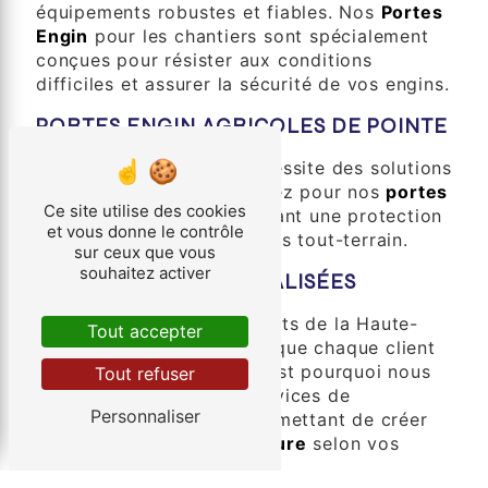
équipements robustes et fiables. Nos
Portes
Engin
pour les chantiers sont spécialement
conçues pour résister aux conditions
difficiles et assurer la sécurité de vos engins.
PORTES ENGIN AGRICOLES DE POINTE
L'agriculture moderne nécessite des solutions
efficaces et durables. Optez pour nos
portes
Ce site utilise des cookies
engin agricoles
, garantissant une protection
et vous donne le contrôle
optimale pour vos véhicules tout-terrain.
sur ceux que vous
souhaitez activer
SOLUTIONS PERSONNALISÉES
Chez Société des Transports de la Haute-
Tout accepter
Vienne, nous comprenons que chaque client
a des besoins uniques. C'est pourquoi nous
Tout refuser
offrons également des services de
Personnaliser
personnalisation, vous permettant de créer
des
portes engin sur mesure
selon vos
spécifications.